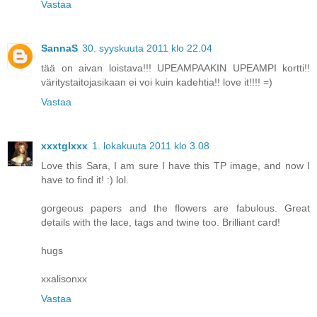
Vastaa
SannaS
30. syyskuuta 2011 klo 22.04
tää on aivan loistava!!! UPEAMPAAKIN UPEAMPI kortti!!
väritystaitojasikaan ei voi kuin kadehtia!! love it!!!! =)
Vastaa
xxxtglxxx
1. lokakuuta 2011 klo 3.08
Love this Sara, I am sure I have this TP image, and now I
have to find it! :) lol.
gorgeous papers and the flowers are fabulous. Great
details with the lace, tags and twine too. Brilliant card!
hugs
xxalisonxx
Vastaa