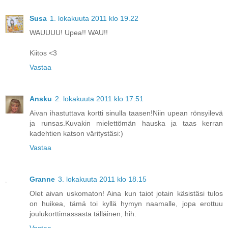
Susa
1. lokakuuta 2011 klo 19.22
WAUUUU! Upea!! WAU!!
Kiitos <3
Vastaa
Ansku
2. lokakuuta 2011 klo 17.51
Aivan ihastuttava kortti sinulla taasen!Niin upean rönsyilevä
ja runsas.Kuvakin mielettömän hauska ja taas kerran
kadehtien katson väritystäsi:)
Vastaa
Granne
3. lokakuuta 2011 klo 18.15
Olet aivan uskomaton! Aina kun taiot jotain käsistäsi tulos
on huikea, tämä toi kyllä hymyn naamalle, jopa erottuu
joulukorttimassasta tälläinen, hih.
Vastaa