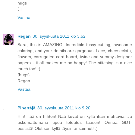
hugs
Jill
Vastaa
Regan
30. syyskuuta 2011 klo 3.52
Sara, this is AMAZING! Incredible fussy-cutting, awesome
coloring, and your details are gorgeous! Lace, cheesecloth,
flowers, corrugated card board, twine and yummy designer
papers - it all makes me so happy! The stitching is a nice
touch too! :)
{hugs}
Regan
Vastaa
Pipertäjä
30. syyskuuta 2011 klo 9.20
Hih! Tää on hillitön! Nää kuvat on kyllä ihan mahtavia! Ja
uskomattomana upea toteutus taasen! Onnea GDT-
pestistä! Olet sen kyllä täysin ansainnut! :)