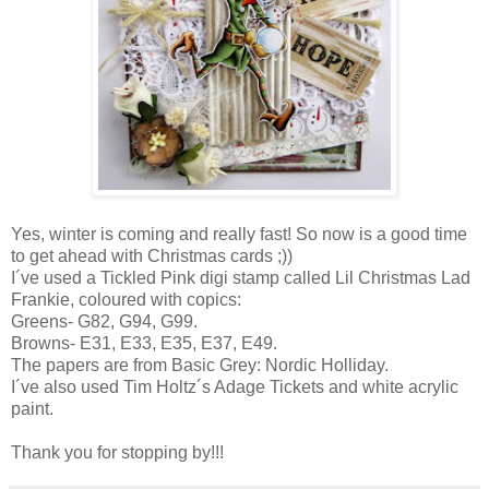
Yes, winter is coming and really fast! So now is a good time
to get ahead with Christmas cards ;))
I´ve used a Tickled Pink digi stamp called Lil Christmas Lad
Frankie, coloured with copics:
Greens- G82, G94, G99.
Browns- E31, E33, E35, E37, E49.
The papers are from Basic Grey: Nordic Holliday.
I´ve also used Tim Holtz´s Adage Tickets and white acrylic
paint.
Thank you for stopping by!!!