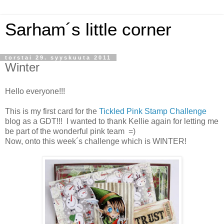
Sarham´s little corner
torstai 29. syyskuuta 2011
Winter
Hello everyone!!!
This is my first card for the
Tickled Pink Stamp Challenge
blog as a GDT!!! I wanted to thank Kellie again for letting me
be part of the wonderful pink team =)
Now, onto this week´s challenge which is WINTER!